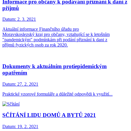
Informace pro občany k podávání přiznání k dani z
příjmů
Datum:
2. 3. 2021
Aktuální informace Finančního úřadu pro
Moravskoslezský kraj pro občany, vztahující se k letošním
"pandemickým" podmínkám při podání přiznání k dani z
příjmů fyzických osob za rok 2020.
Dokumenty k aktuálním protiepidemickým
opatřením
Datum:
27. 2. 2021
Praktické vzorové formuláře a důležité odpovědi k využití...
SČÍTÁNÍ LIDU DOMŮ A BYTŮ 2021
Datum:
19. 2. 2021