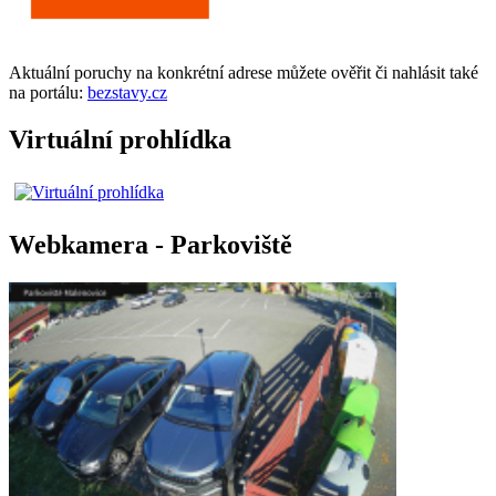
Aktuální
poruchy
na konkrétní adrese můžete ověřit či nahlásit také
na portálu:
bezstavy.cz
Virtuální prohlídka
Webkamera - Parkoviště