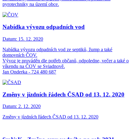
pyrotechniky na území obce.
Nabídka vývozu odpadních vod
Datum:
15. 12. 2020
Nabídka vývozu odpadních vod ze septiků, žump a také
domovních ČOV.
Vývoz je prováděn dle potřeb občanů, odpoledne, večer a také o
víkendu na ČOV se Sviadnově.
Jan Onderka - 724 480 687
Změny v jízdních řádech ČSAD od 13. 12. 2020
Datum:
2. 12. 2020
Změny v jízdních řádech ČSAD od 13. 12. 2020