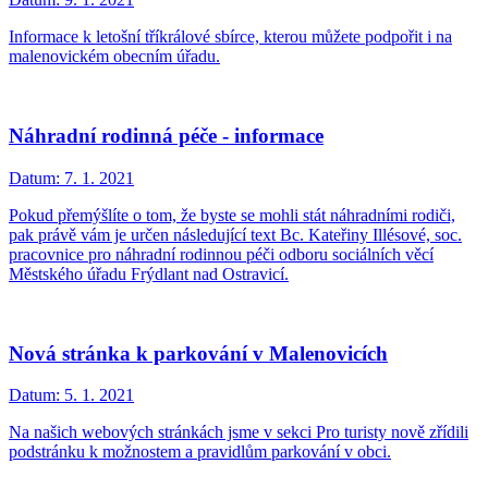
Informace k letošní tříkrálové sbírce, kterou můžete podpořit i na
malenovickém obecním úřadu.
Náhradní rodinná péče - informace
Datum:
7. 1. 2021
Pokud přemýšlíte o tom, že byste se mohli stát náhradními rodiči,
pak právě vám je určen následující text Bc. Kateřiny Illésové, soc.
pracovnice pro náhradní rodinnou péči odboru sociálních věcí
Městského úřadu Frýdlant nad Ostravicí.
Nová stránka k parkování v Malenovicích
Datum:
5. 1. 2021
Na našich webových stránkách jsme v sekci Pro turisty nově zřídili
podstránku k možnostem a pravidlům parkování v obci.