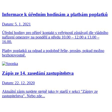
Informace k úředním hodinám a platbám poplatků
Datum:
5. 1. 2021
Úřední hodiny pro přímý kontakt s veřejností zůstávají dle vládního
nařízení omezeny na pondělí a středu 10.00 – 12.00 a 13.00 –
16.00.
Platby poplatků za odpad a podobně řešte, prosím, pokud možno
bezhotovostně.
Zápis ze 14. zasedání zastupitelstva
Datum:
22. 12. 2020
Aktuální zápis najdete stejně jako ty starší v sekci "Zápisy ze
zastupitelstva". Nebo zde...