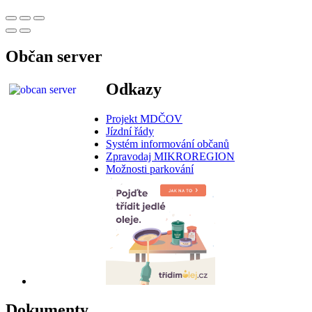
Občan server
Odkazy
Projekt MDČOV
Jízdní řády
Systém informování občanů
Zpravodaj MIKROREGION
Možnosti parkování
Dokumenty