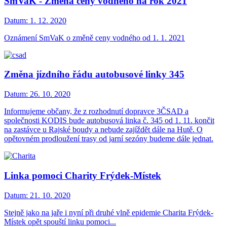
SmVaK - Změna ceny vodného na rok 2021
Datum:
1. 12. 2020
Oznámení SmVaK o změně ceny vodného od 1. 1. 2021
Změna jízdního řádu autobusové linky 345
Datum:
26. 10. 2020
Informujeme občany, že z rozhodnutí dopravce 3ČSAD a
společnosti KODIS bude autobusová linka č. 345 od 1. 11. končit
na zastávce u Rajské boudy a nebude zajíždět dále na Hutě. O
opětovném prodloužení trasy od jarní sezóny budeme dále jednat.
Linka pomoci Charity Frýdek-Místek
Datum:
21. 10. 2020
Stejně jako na jaře i nyní při druhé vlně epidemie Charita Frýdek-
Místek opět spouští linku pomoci...