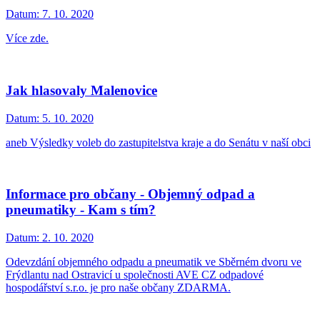
Datum:
7. 10. 2020
Více zde.
Jak hlasovaly Malenovice
Datum:
5. 10. 2020
aneb Výsledky voleb do zastupitelstva kraje a do Senátu v naší obci
Informace pro občany - Objemný odpad a
pneumatiky - Kam s tím?
Datum:
2. 10. 2020
Odevzdání objemného odpadu a pneumatik ve Sběrném dvoru ve
Frýdlantu nad Ostravicí u společnosti AVE CZ odpadové
hospodářství s.r.o. je pro naše občany ZDARMA.