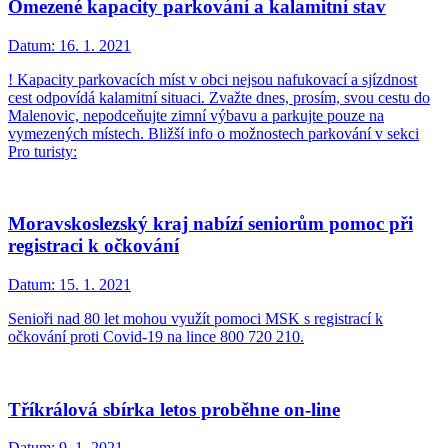
Omezené kapacity parkování a kalamitní stav
Datum:
16. 1. 2021
! Kapacity parkovacích míst v obci nejsou nafukovací a sjízdnost
cest odpovídá kalamitní situaci. Zvažte dnes, prosím, svou cestu do
Malenovic, nepodceňujte zimní výbavu a parkujte pouze na
vymezených místech. Bližší info o možnostech parkování v sekci
Pro turisty:
Moravskoslezský kraj nabízí seniorům pomoc při
registraci k očkování
Datum:
15. 1. 2021
Senioři nad 80 let mohou využít pomoci MSK s registrací k
očkování proti Covid-19 na lince 800 720 210.
Tříkrálová sbírka letos proběhne on-line
Datum:
9. 1. 2021