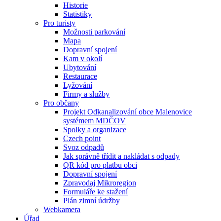
Historie
Statistiky
Pro turisty
Možnosti parkování
Mapa
Dopravní spojení
Kam v okolí
Ubytování
Restaurace
Lyžování
Firmy a služby
Pro občany
Projekt Odkanalizování obce Malenovice
systémem MDČOV
Spolky a organizace
Czech point
Svoz odpadů
Jak správně třídit a nakládat s odpady
QR kód pro platbu obci
Dopravní spojení
Zpravodaj Mikroregion
Formuláře ke stažení
Plán zimní údržby
Webkamera
Úřad