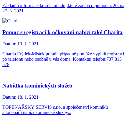
Základní informace ke sčítání lidu, které začíná o půlnoci z 26. na
27. 3. 2021.
Pomoc s registrací k očkování nabízí také Charita
Datum:
19. 1. 2021
Charita Frýdek-Místek poradí, případně pomůže vyplnit registraci
po telefonu nebo osobně u vás doma. Kontaktní telefon:737 813
578
Nabídka kominických služeb
Datum:
18. 1. 2021
TOPENÁŘSKÝ SERVIS s.r.o. a společenství kominíků
a topenářů nabízí kominické služby...