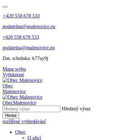
+420 558 678 533
podatelna@malenovice.eu
+420 558 678 533
podatelna@malenovice.eu
Dat. schránka: k77ay9j
Mapa webu
Vytisknout
Obec
Malenovice
Obec
Malenovice
Hledaný výraz
Hledat
rozšířené vyhledávání
Obec
O obci