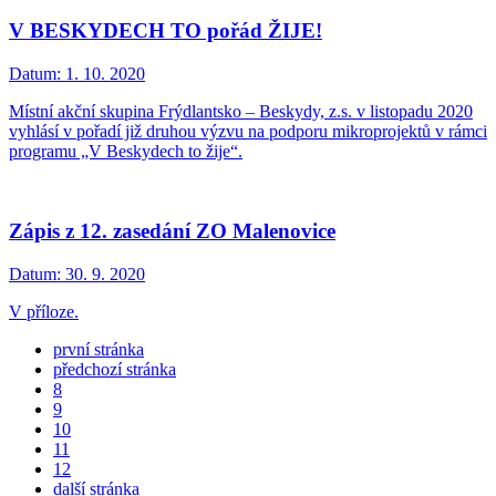
V BESKYDECH TO pořád ŽIJE!
Datum:
1. 10. 2020
Místní akční skupina Frýdlantsko – Beskydy, z.s. v listopadu 2020
vyhlásí v pořadí již druhou výzvu na podporu mikroprojektů v rámci
programu „V Beskydech to žije“.
Zápis z 12. zasedání ZO Malenovice
Datum:
30. 9. 2020
V příloze.
první stránka
předchozí stránka
8
9
10
11
12
další stránka