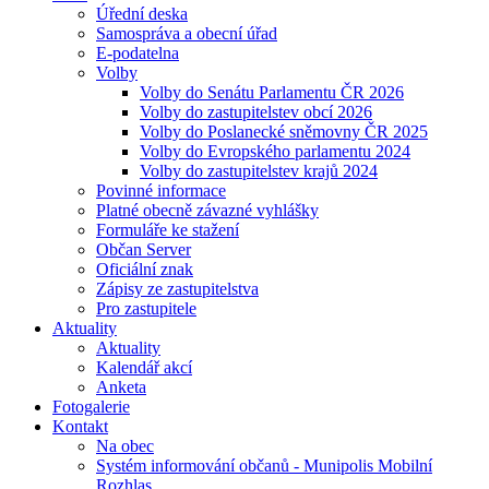
Úřední deska
Samospráva a obecní úřad
E-podatelna
Volby
Volby do Senátu Parlamentu ČR 2026
Volby do zastupitelstev obcí 2026
Volby do Poslanecké sněmovny ČR 2025
Volby do Evropského parlamentu 2024
Volby do zastupitelstev krajů 2024
Povinné informace
Platné obecně závazné vyhlášky
Formuláře ke stažení
Občan Server
Oficiální znak
Zápisy ze zastupitelstva
Pro zastupitele
Aktuality
Aktuality
Kalendář akcí
Anketa
Fotogalerie
Kontakt
Na obec
Systém informování občanů - Munipolis Mobilní
Rozhlas