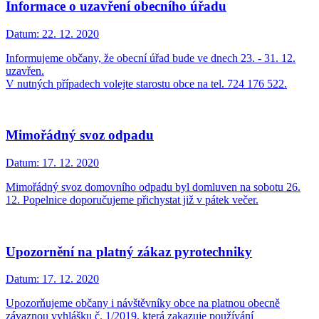
Informace o uzavření obecního úřadu
Datum:
22. 12. 2020
Informujeme občany, že obecní úřad bude ve dnech 23. - 31. 12.
uzavřen.
V nutných případech volejte starostu obce na tel. 724 176 522.
Mimořádný svoz odpadu
Datum:
17. 12. 2020
Mimořádný svoz domovního odpadu byl domluven na sobotu 26.
12. Popelnice doporučujeme přichystat již v pátek večer.
Upozornění na platný zákaz pyrotechniky
Datum:
17. 12. 2020
Upozorňujeme občany i návštěvníky obce na platnou obecně
závaznou vyhlášku č. 1/2019, která zakazuje používání