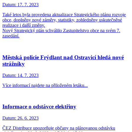
Datum:
17. 7. 2023
Také letos byla provedena aktualizace Strategického plánu rozvoje
obce, doplněny nové záměry, statistiky, zohledněny uskutečněné
realizace i další změny.
Nový Strategický plán schválilo Zastupitelstvo obce na svém 7.
zasedání.
Městská policie Frýdlant nad Ostravicí hledá nové
strážníky
Datum:
14. 7. 2023
Více informací najdete na přiloženém letáku...
Informace o odstávce elektřiny
Datum:
26. 6. 2023
ČEZ Distribuce upozorňuje občany na plánovanou odstávku