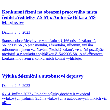
Konkursní řízení na obsazení pracovního místa
ředitele/ředitelky ZŠ Mjr. Ambrože Bílka a MŠ
Metylovice
Datum:
3. 5. 2023
Starosta obce Metylovice v souladu s § 166 odst. 2 zákona č.
561/2004 Sb., o předškolním, základním, středním, vyšším
odborném a jiném vzdělávání (školský zákon), ve znění pozdějších
předpisů, a v souladu s vyhláškou č. 54/2005 Sb., o náležitostech
konkursního řízení a konkursních komisí vyhlašuje:
Výluka železniční a autobusové dopravy
Datum:
2. 5. 2023
6.-14. května 2023 - Po dobu výluky dochází k zavedení
výlukových jízdních řádů na vlakových a autobusových linkách viz
níže...