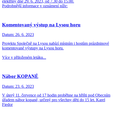
elektřiny dne 29. 6. 2023, od 7.30 do 15.00.
Podrobnější informace v oznámení níže:
Komentovaný výstup na Lysou horu
Datum:
26. 6. 2023
Projektu Společně na Lysou nabízí místním i hostům prázdninové
komentované výstupy na Lysou horu.
Více v přiloženém letáku...
Nábor KOPANÉ
Datum:
23. 6. 2023
V úterý 11. července od 17 hodin proběhne na hřišti pod Obecním
úřadem nábor kopané, určený pro všechny děti do 15 let. Karel
Fiedor