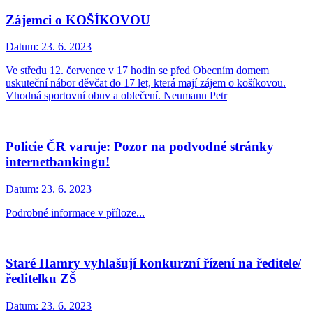
Zájemci o KOŠÍKOVOU
Datum:
23. 6. 2023
Ve středu 12. července v 17 hodin se před Obecním domem
uskuteční nábor děvčat do 17 let, která mají zájem o košíkovou.
Vhodná sportovní obuv a oblečení. Neumann Petr
Policie ČR varuje: Pozor na podvodné stránky
internetbankingu!
Datum:
23. 6. 2023
Podrobné informace v příloze...
Staré Hamry vyhlašují konkurzní řízení na ředitele/
ředitelku ZŠ
Datum:
23. 6. 2023