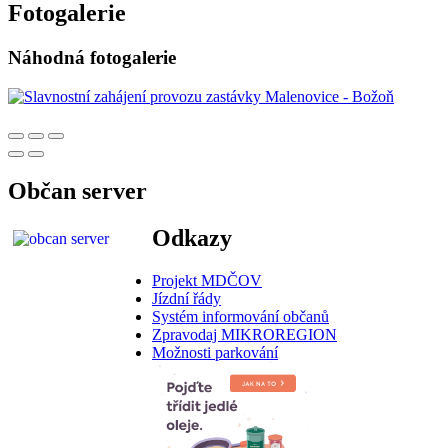
Fotogalerie
Náhodná fotogalerie
Občan server
Odkazy
Projekt MDČOV
Jízdní řády
Systém informování občanů
Zpravodaj MIKROREGION
Možnosti parkování