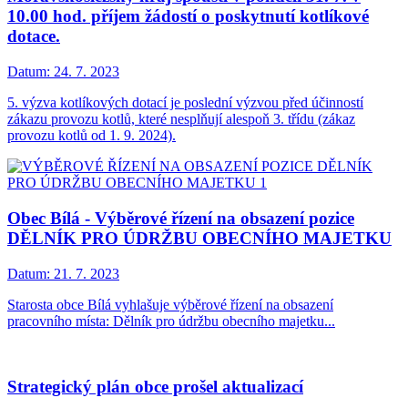
10.00 hod. příjem žádostí o poskytnutí kotlíkové
dotace.
Datum:
24. 7. 2023
5. výzva kotlíkových dotací je poslední výzvou před účinností
zákazu provozu kotlů, které nesplňují alespoň 3. třídu (zákaz
provozu kotlů od 1. 9. 2024).
Obec Bílá - Výběrové řízení na obsazení pozice
DĚLNÍK PRO ÚDRŽBU OBECNÍHO MAJETKU
Datum:
21. 7. 2023
Starosta obce Bílá vyhlašuje výběrové řízení na obsazení
pracovního místa: Dělník pro údržbu obecního majetku...
Strategický plán obce prošel aktualizací