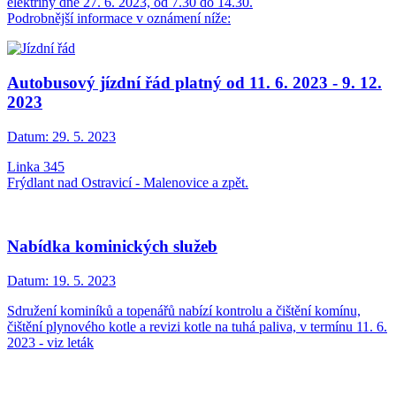
elektřiny dne 27. 6. 2023, od 7.30 do 14.30.
Podrobnější informace v oznámení níže:
Autobusový jízdní řád platný od 11. 6. 2023 - 9. 12.
2023
Datum:
29. 5. 2023
Linka 345
Frýdlant nad Ostravicí - Malenovice a zpět.
Nabídka kominických služeb
Datum:
19. 5. 2023
Sdružení kominíků a topenářů nabízí kontrolu a čištění komínu,
čištění plynového kotle a revizi kotle na tuhá paliva, v termínu 11. 6.
2023 - viz leták