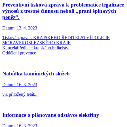
Preventivní tisková zpráva k problematice legalizace
výnosů z trestné činnosti neboli „praní špinavých
peněz“.
Datum:
13. 4. 2023
Tisková zpráva - KRAJSKÉHO ŘEDITELSTVÍ POLICIE
MORAVSKOSLEZSKÉHO KRAJE
Kancelář ředitele krajského ředitelství
Oddělení prevence
Nabídka kominických služeb
Datum:
16. 3. 2023
viz přiložený leták...
Informace o plánované odstávce elektřiny
Datum:
16. 3. 2023