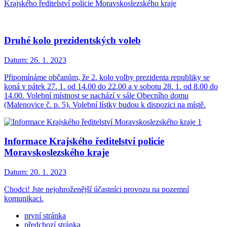
Krajského ředitelství policie Moravskoslezského kraje
Druhé kolo prezidentských voleb
Datum:
26. 1. 2023
Připomínáme občanům, že 2. kolo volby prezidenta republiky se
koná v pátek 27. 1. od 14.00 do 22.00 a v sobotu 28. 1. od 8.00 do
14.00. Volební místnost se nachází v sále Obecního domu
(Malenovice č. p. 5). Volební lístky budou k dispozici na místě.
Informace Krajského ředitelství policie
Moravskoslezského kraje
Datum:
20. 1. 2023
Chodci! Jste nejohroženější účastníci provozu na pozemní
komunikaci.
první stránka
předchozí stránka