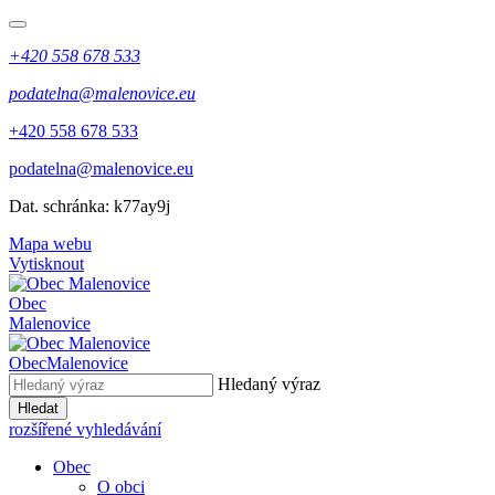
+420 558 678 533
podatelna@malenovice.eu
+420 558 678 533
podatelna@malenovice.eu
Dat. schránka: k77ay9j
Mapa webu
Vytisknout
Obec
Malenovice
Obec
Malenovice
Hledaný výraz
Hledat
rozšířené vyhledávání
Obec
O obci