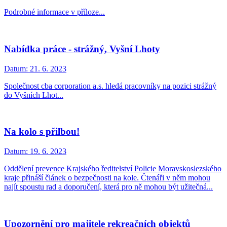
Podrobné informace v příloze...
Nabídka práce - strážný, Vyšní Lhoty
Datum:
21. 6. 2023
Společnost cba corporation a.s. hledá pracovníky na pozici strážný
do Vyšních Lhot...
Na kolo s přilbou!
Datum:
19. 6. 2023
Oddělení prevence Krajského ředitelství Policie Moravskoslezského
kraje přináší článek o bezpečnosti na kole. Čtenáři v něm mohou
najít spoustu rad a doporučení, která pro ně mohou být užitečná...
Upozornění pro majitele rekreačních objektů