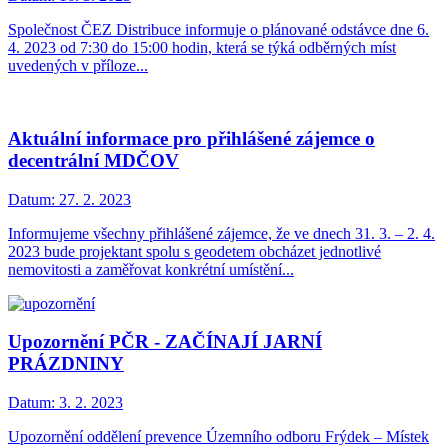
Společnost ČEZ Distribuce informuje o plánované odstávce dne 6.
4. 2023 od 7:30 do 15:00 hodin, která se týká odběrných míst
uvedených v příloze...
Aktuální informace pro přihlášené zájemce o
decentrální MDČOV
Datum:
27. 2. 2023
Informujeme všechny přihlášené zájemce, že ve dnech 31. 3. – 2. 4.
2023 bude projektant spolu s geodetem obcházet jednotlivé
nemovitosti a zaměřovat konkrétní umístění...
Upozornění PČR - ZAČÍNAJÍ JARNÍ
PRÁZDNINY
Datum:
3. 2. 2023
Upozornění oddělení prevence Územního odboru Frýdek – Místek