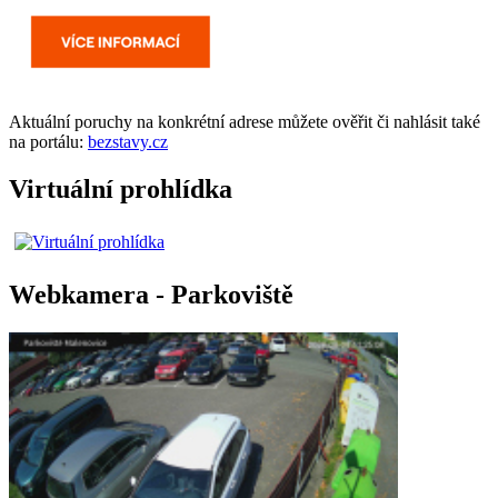
Aktuální
poruchy
na konkrétní adrese můžete ověřit či nahlásit také
na portálu:
bezstavy.cz
Virtuální prohlídka
Webkamera - Parkoviště