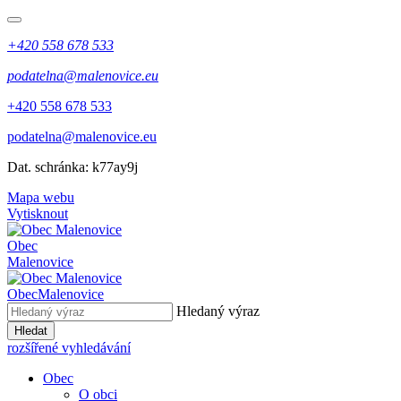
+420 558 678 533
podatelna@malenovice.eu
+420 558 678 533
podatelna@malenovice.eu
Dat. schránka: k77ay9j
Mapa webu
Vytisknout
Obec
Malenovice
Obec
Malenovice
Hledaný výraz
Hledat
rozšířené vyhledávání
Obec
O obci