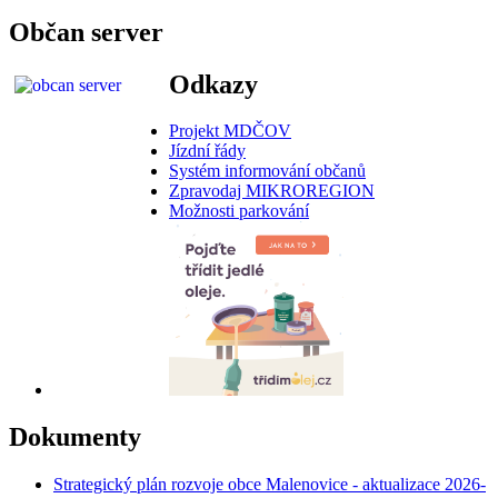
Občan server
Odkazy
Projekt MDČOV
Jízdní řády
Systém informování občanů
Zpravodaj MIKROREGION
Možnosti parkování
Dokumenty
Strategický plán rozvoje obce Malenovice - aktualizace 2026-