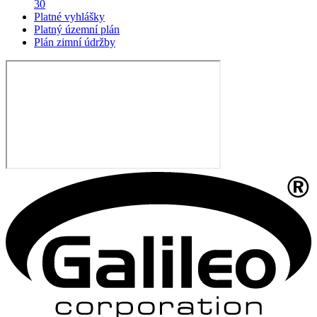
30
Platné vyhlášky
Platný územní plán
Plán zimní údržby