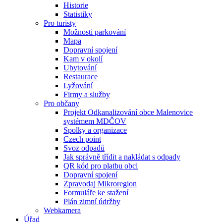
Historie
Statistiky
Pro turisty
Možnosti parkování
Mapa
Dopravní spojení
Kam v okolí
Ubytování
Restaurace
Lyžování
Firmy a služby
Pro občany
Projekt Odkanalizování obce Malenovice
systémem MDČOV
Spolky a organizace
Czech point
Svoz odpadů
Jak správně třídit a nakládat s odpady
QR kód pro platbu obci
Dopravní spojení
Zpravodaj Mikroregion
Formuláře ke stažení
Plán zimní údržby
Webkamera
Úřad