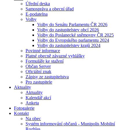
Úřední deska
Samospráva a obecní úřad
E-podatelna
Volby
Volby do Senátu Parlamentu ČR 2026
Volby do zastupitelstev obcí 2026
Volby do Poslanecké sněmovny ČR 2025
Volby do Evropského parlamentu 2024
Volby do zastupitelstev krajů 2024
Povinné informace
Platné obecně závazné vyhlášky
Formuláře ke stažení
Občan Server
Oficiální znak
Zápisy ze zastupitelstva
Pro zastupitele
Aktuality
Aktuality
Kalendář akcí
Anketa
Fotogalerie
Kontakt
Na obec
Systém informování občanů - Munipolis Mobilní
Rozhlas