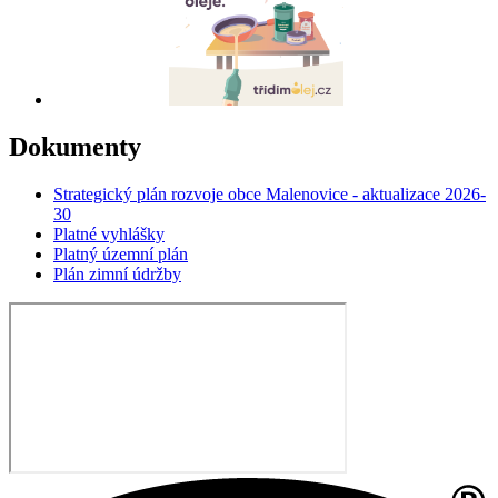
Dokumenty
Strategický plán rozvoje obce Malenovice - aktualizace 2026-
30
Platné vyhlášky
Platný územní plán
Plán zimní údržby