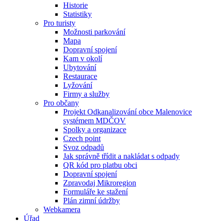
Historie
Statistiky
Pro turisty
Možnosti parkování
Mapa
Dopravní spojení
Kam v okolí
Ubytování
Restaurace
Lyžování
Firmy a služby
Pro občany
Projekt Odkanalizování obce Malenovice
systémem MDČOV
Spolky a organizace
Czech point
Svoz odpadů
Jak správně třídit a nakládat s odpady
QR kód pro platbu obci
Dopravní spojení
Zpravodaj Mikroregion
Formuláře ke stažení
Plán zimní údržby
Webkamera
Úřad