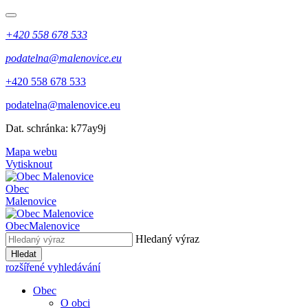
+420 558 678 533
podatelna@malenovice.eu
+420 558 678 533
podatelna@malenovice.eu
Dat. schránka: k77ay9j
Mapa webu
Vytisknout
Obec
Malenovice
Obec
Malenovice
Hledaný výraz
Hledat
rozšířené vyhledávání
Obec
O obci