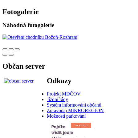
Fotogalerie
Náhodná fotogalerie
Občan server
Odkazy
Projekt MDČOV
Jízdní řády
Systém informování občanů
Zpravodaj MIKROREGION
Možnosti parkování