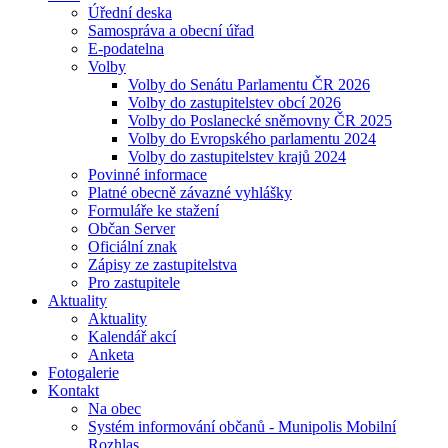
Úřední deska
Samospráva a obecní úřad
E-podatelna
Volby
Volby do Senátu Parlamentu ČR 2026
Volby do zastupitelstev obcí 2026
Volby do Poslanecké sněmovny ČR 2025
Volby do Evropského parlamentu 2024
Volby do zastupitelstev krajů 2024
Povinné informace
Platné obecně závazné vyhlášky
Formuláře ke stažení
Občan Server
Oficiální znak
Zápisy ze zastupitelstva
Pro zastupitele
Aktuality
Aktuality
Kalendář akcí
Anketa
Fotogalerie
Kontakt
Na obec
Systém informování občanů - Munipolis Mobilní
Rozhlas