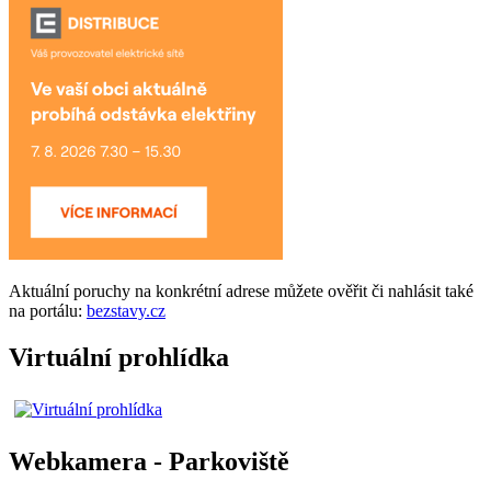
Aktuální
poruchy
na konkrétní adrese můžete ověřit či nahlásit také
na portálu:
bezstavy.cz
Virtuální prohlídka
Webkamera - Parkoviště