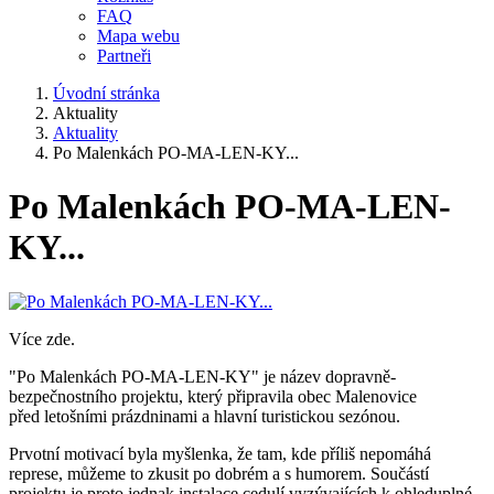
FAQ
Mapa webu
Partneři
Úvodní stránka
Aktuality
Aktuality
Po Malenkách PO-MA-LEN-KY...
Po Malenkách PO-MA-LEN-
KY...
Více zde.
"Po Malenkách PO-MA-LEN-KY" je název dopravně-
bezpečnostního projektu, který připravila obec Malenovice
před letošními prázdninami a hlavní turistickou sezónou.
Prvotní motivací byla myšlenka, že tam, kde příliš nepomáhá
represe, můžeme to zkusit po dobrém a s humorem. Součástí
projektu je proto jednak instalace cedulí vyzývajících k ohleduplné