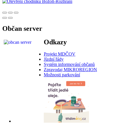
Občan server
Odkazy
Projekt MDČOV
Jízdní řády
Systém informování občanů
Zpravodaj MIKROREGION
Možnosti parkování