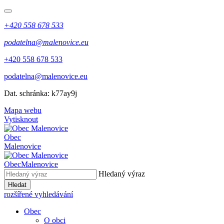
+420 558 678 533
podatelna@malenovice.eu
+420 558 678 533
podatelna@malenovice.eu
Dat. schránka: k77ay9j
Mapa webu
Vytisknout
Obec
Malenovice
Obec
Malenovice
Hledaný výraz
Hledat
rozšířené vyhledávání
Obec
O obci