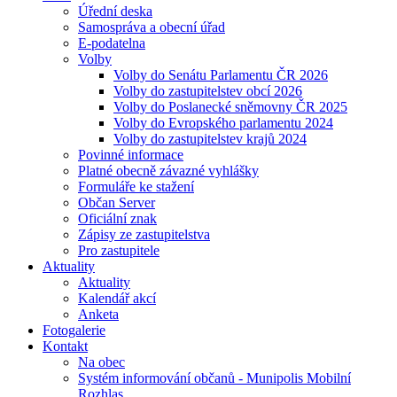
Úřední deska
Samospráva a obecní úřad
E-podatelna
Volby
Volby do Senátu Parlamentu ČR 2026
Volby do zastupitelstev obcí 2026
Volby do Poslanecké sněmovny ČR 2025
Volby do Evropského parlamentu 2024
Volby do zastupitelstev krajů 2024
Povinné informace
Platné obecně závazné vyhlášky
Formuláře ke stažení
Občan Server
Oficiální znak
Zápisy ze zastupitelstva
Pro zastupitele
Aktuality
Aktuality
Kalendář akcí
Anketa
Fotogalerie
Kontakt
Na obec
Systém informování občanů - Munipolis Mobilní
Rozhlas