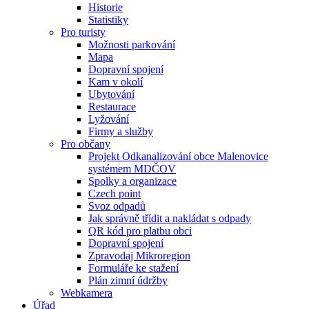
Historie
Statistiky
Pro turisty
Možnosti parkování
Mapa
Dopravní spojení
Kam v okolí
Ubytování
Restaurace
Lyžování
Firmy a služby
Pro občany
Projekt Odkanalizování obce Malenovice
systémem MDČOV
Spolky a organizace
Czech point
Svoz odpadů
Jak správně třídit a nakládat s odpady
QR kód pro platbu obci
Dopravní spojení
Zpravodaj Mikroregion
Formuláře ke stažení
Plán zimní údržby
Webkamera
Úřad