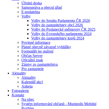
Úřední deska
Samospráva a obecní úřad
E-podatelna
Volby
Volby do Senátu Parlamentu ČR 2026
Volby do zastupitelstev obcí 2026
Volby do Poslanecké sněmovny ČR 2025
Volby do Evropského parlamentu 2024
Volby do zastupitelstev krajů 2024
Povinné informace
Platné obecně závazné vyhlášky
Formuláře ke stažení
Občan Server
Oficiální znak
Zápisy ze zastupitelstva
Pro zastupitele
Aktuality
Aktuality
Kalendář akcí
Anketa
Fotogalerie
Kontakt
Na obec
Systém informování občanů - Munipolis Mobilní
Rozhlas