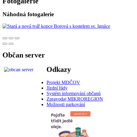
Fotogalerie
Náhodná fotogalerie
Občan server
Odkazy
Projekt MDČOV
Jízdní řády
Systém informování občanů
Zpravodaj MIKROREGION
Možnosti parkování