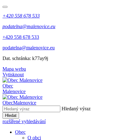
+420 558 678 533
podatelna@malenovice.eu
+420 558 678 533
podatelna@malenovice.eu
Dat. schránka: k77ay9j
Mapa webu
Vytisknout
Obec
Malenovice
Obec
Malenovice
Hledaný výraz
Hledat
rozšířené vyhledávání
Obec
O obci