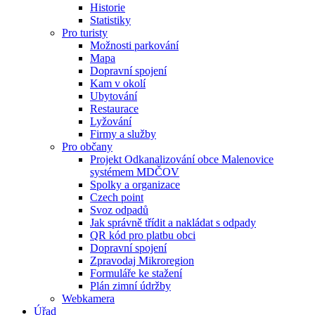
Historie
Statistiky
Pro turisty
Možnosti parkování
Mapa
Dopravní spojení
Kam v okolí
Ubytování
Restaurace
Lyžování
Firmy a služby
Pro občany
Projekt Odkanalizování obce Malenovice
systémem MDČOV
Spolky a organizace
Czech point
Svoz odpadů
Jak správně třídit a nakládat s odpady
QR kód pro platbu obci
Dopravní spojení
Zpravodaj Mikroregion
Formuláře ke stažení
Plán zimní údržby
Webkamera
Úřad