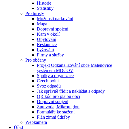
Historie
Statistiky
Pro turisty
Možnosti parkování
Mapa
Dopravní spojení
Kam v okolí
Ubytování
Restaurace
Lyžování
Firmy a služby
Pro občany
Projekt Odkanalizování obce Malenovice
systémem MDČOV
Spolky a organizace
Czech point
Svoz odpadů
Jak správně třídit a nakládat s odpady
QR kód pro platbu obci
Dopravní spojení
Zpravodaj Mikroregion
Formuláře ke stažení
Plán zimní údržby
Webkamera
Úřad