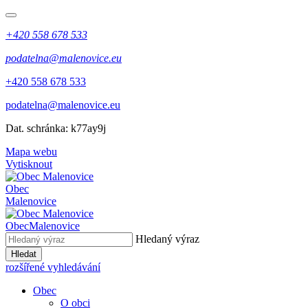
+420 558 678 533
podatelna@malenovice.eu
+420 558 678 533
podatelna@malenovice.eu
Dat. schránka: k77ay9j
Mapa webu
Vytisknout
Obec
Malenovice
Obec
Malenovice
Hledaný výraz
Hledat
rozšířené vyhledávání
Obec
O obci