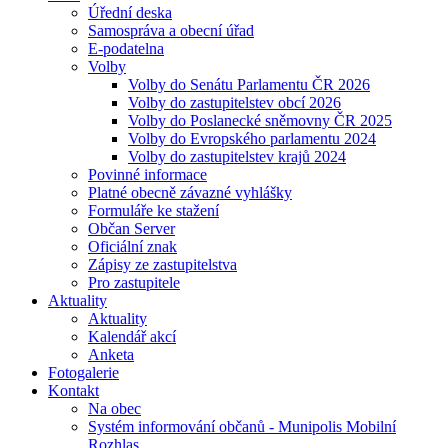
Úřední deska
Samospráva a obecní úřad
E-podatelna
Volby
Volby do Senátu Parlamentu ČR 2026
Volby do zastupitelstev obcí 2026
Volby do Poslanecké sněmovny ČR 2025
Volby do Evropského parlamentu 2024
Volby do zastupitelstev krajů 2024
Povinné informace
Platné obecně závazné vyhlášky
Formuláře ke stažení
Občan Server
Oficiální znak
Zápisy ze zastupitelstva
Pro zastupitele
Aktuality
Aktuality
Kalendář akcí
Anketa
Fotogalerie
Kontakt
Na obec
Systém informování občanů - Munipolis Mobilní
Rozhlas