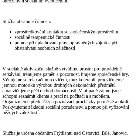
ohroženým sociálním vyloučením.
Služba obsahuje činnosti:
zprostředkování kontaktu se společenským prostředím
sociálně terapeutické činnosti
pomoc při uplatňování práv, oprávněných zájmů a při
obstarávání osobních záležitostí
V sociálně aktivizační službě vytváříme prostor pro pravidelné
setkávání, trénujeme paměť a pozornost, hrajeme společenské hry.
Věnujeme se relaxačnímu cvičení, muzikoterapii, procvičujeme
jemnou motoriku výrobou drobných dekoračních předmětů
a nacvičujeme péči o chod domácnosti. V případě zájmu jsme
schopni seznámit klienta s prací na počítači a s mobilem.
Organizujeme přednášky a poznávací procházky po městě a okolí.
Poskytujeme základní sociální poradenství a pomoc při vyřizování
běžných záležitostí.
Služba je určena občanům Frýdlantu nad Ostravicí, Bílé, Janovic,