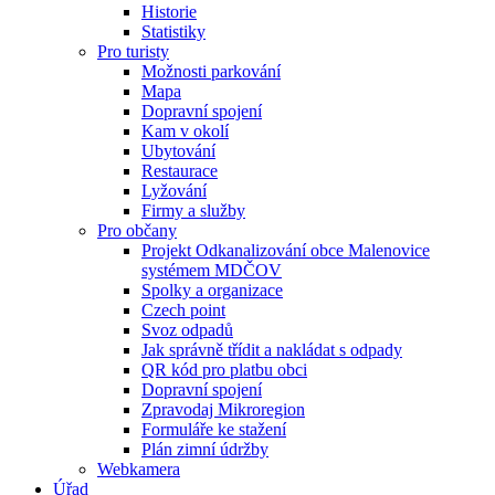
Historie
Statistiky
Pro turisty
Možnosti parkování
Mapa
Dopravní spojení
Kam v okolí
Ubytování
Restaurace
Lyžování
Firmy a služby
Pro občany
Projekt Odkanalizování obce Malenovice
systémem MDČOV
Spolky a organizace
Czech point
Svoz odpadů
Jak správně třídit a nakládat s odpady
QR kód pro platbu obci
Dopravní spojení
Zpravodaj Mikroregion
Formuláře ke stažení
Plán zimní údržby
Webkamera
Úřad