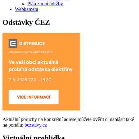
Plán zimní údržby
Webkamera
Odstávky ČEZ
Aktuální
poruchy
na konkrétní adrese můžete ověřit či nahlásit také
na portálu:
bezstavy.cz
Virtuální prohlídka