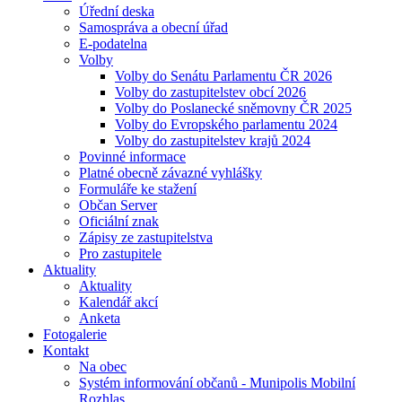
Úřední deska
Samospráva a obecní úřad
E-podatelna
Volby
Volby do Senátu Parlamentu ČR 2026
Volby do zastupitelstev obcí 2026
Volby do Poslanecké sněmovny ČR 2025
Volby do Evropského parlamentu 2024
Volby do zastupitelstev krajů 2024
Povinné informace
Platné obecně závazné vyhlášky
Formuláře ke stažení
Občan Server
Oficiální znak
Zápisy ze zastupitelstva
Pro zastupitele
Aktuality
Aktuality
Kalendář akcí
Anketa
Fotogalerie
Kontakt
Na obec
Systém informování občanů - Munipolis Mobilní
Rozhlas