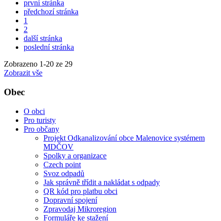
první stránka
předchozí stránka
1
2
další stránka
poslední stránka
Zobrazeno
1
-
20
ze 29
Zobrazit vše
Obec
O obci
Pro turisty
Pro občany
Projekt Odkanalizování obce Malenovice systémem
MDČOV
Spolky a organizace
Czech point
Svoz odpadů
Jak správně třídit a nakládat s odpady
QR kód pro platbu obci
Dopravní spojení
Zpravodaj Mikroregion
Formuláře ke stažení