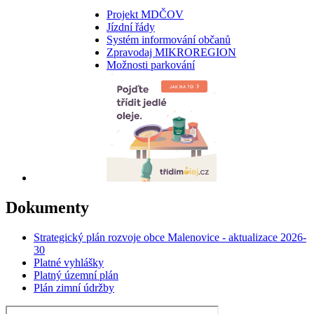
Projekt MDČOV
Jízdní řády
Systém informování občanů
Zpravodaj MIKROREGION
Možnosti parkování
Dokumenty
Strategický plán rozvoje obce Malenovice - aktualizace 2026-
30
Platné vyhlášky
Platný územní plán
Plán zimní údržby