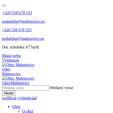
+420 558 678 533
podatelna@malenovice.eu
+420 558 678 533
podatelna@malenovice.eu
Dat. schránka: k77ay9j
Mapa webu
Vytisknout
Obec
Malenovice
Obec
Malenovice
Hledaný výraz
Hledat
rozšířené vyhledávání
Obec
O obci