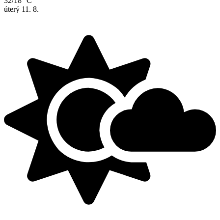
32/18 °C
úterý
11. 8.