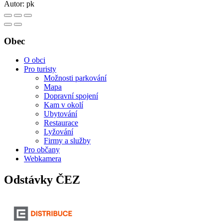
Autor:
pk
Obec
O obci
Pro turisty
Možnosti parkování
Mapa
Dopravní spojení
Kam v okolí
Ubytování
Restaurace
Lyžování
Firmy a služby
Pro občany
Webkamera
Odstávky ČEZ