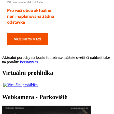
Aktuální
poruchy
na konkrétní adrese můžete ověřit či nahlásit také
na portálu:
bezstavy.cz
Virtuální prohlídka
Webkamera - Parkoviště