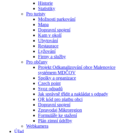
Historie
Statistiky
Pro turisty
Možnosti parkování
Mapa
Dopravní spojení
Kam v okolí
Ubytování
Restaurace
Lyžování
Firmy a služby
Pro občany
Projekt Odkanalizování obce Malenovice
systémem MDČOV
Spolky a organizace
Czech point
Svoz odpadů
Jak správně třídit a nakládat s odpady
QR kód pro platbu obci
Dopravní spojení
Zpravodaj Mikroregion
Formuláře ke stažení
Plán zimní údržby
Webkamera
Úřad