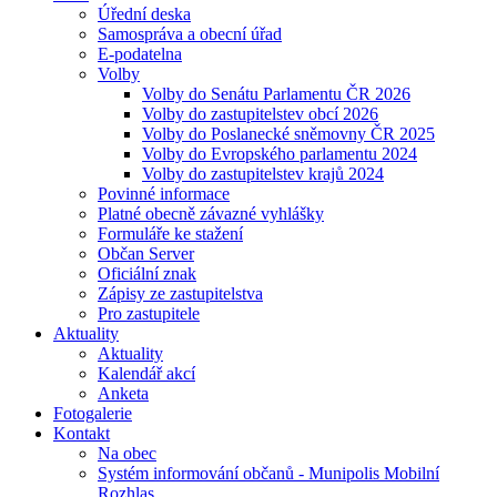
Úřední deska
Samospráva a obecní úřad
E-podatelna
Volby
Volby do Senátu Parlamentu ČR 2026
Volby do zastupitelstev obcí 2026
Volby do Poslanecké sněmovny ČR 2025
Volby do Evropského parlamentu 2024
Volby do zastupitelstev krajů 2024
Povinné informace
Platné obecně závazné vyhlášky
Formuláře ke stažení
Občan Server
Oficiální znak
Zápisy ze zastupitelstva
Pro zastupitele
Aktuality
Aktuality
Kalendář akcí
Anketa
Fotogalerie
Kontakt
Na obec
Systém informování občanů - Munipolis Mobilní
Rozhlas