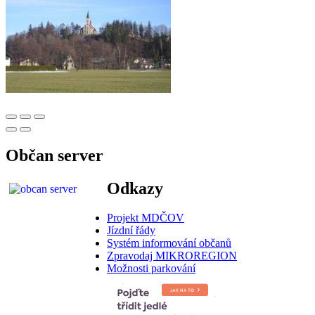
Občan server
Odkazy
Projekt MDČOV
Jízdní řády
Systém informování občanů
Zpravodaj MIKROREGION
Možnosti parkování