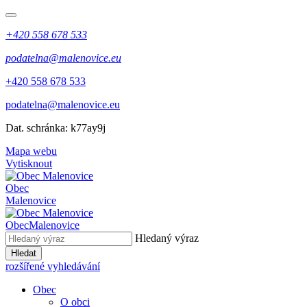
+420 558 678 533
podatelna@malenovice.eu
+420 558 678 533
podatelna@malenovice.eu
Dat. schránka: k77ay9j
Mapa webu
Vytisknout
Obec
Malenovice
Obec
Malenovice
Hledaný výraz
Hledat
rozšířené vyhledávání
Obec
O obci