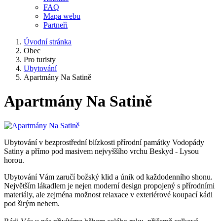
FAQ
Mapa webu
Partneři
Úvodní stránka
Obec
Pro turisty
Ubytování
Apartmány Na Satině
Apartmány Na Satině
Ubytování v bezprostřední blízkosti přírodní památky Vodopády
Satiny a přímo pod masivem nejvyššího vrchu Beskyd - Lysou
horou.
Ubytování Vám zaručí božský klid a únik od každodenního shonu.
Největším lákadlem je nejen moderní design propojený s přírodními
materiály, ale zejména možnost relaxace v exteriérové ​​koupací kádi
pod širým nebem.