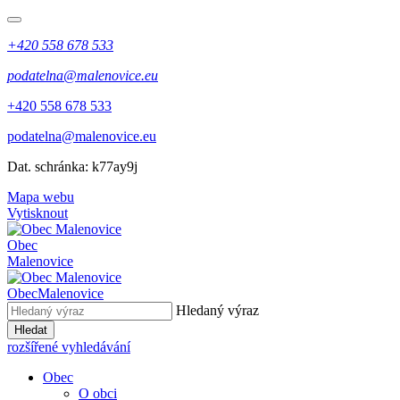
+420 558 678 533
podatelna@malenovice.eu
+420 558 678 533
podatelna@malenovice.eu
Dat. schránka: k77ay9j
Mapa webu
Vytisknout
Obec
Malenovice
Obec
Malenovice
Hledaný výraz
Hledat
rozšířené vyhledávání
Obec
O obci