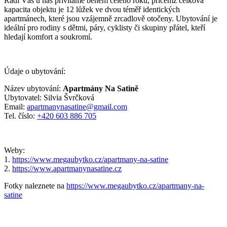
Rádi Vás u nás přivítáme během celého roku, přičemž celková
kapacita objektu je 12 lůžek ve dvou téměř identických
apartmánech, které jsou vzájemně zrcadlově otočeny. Ubytování je
ideální pro rodiny s dětmi, páry, cyklisty či skupiny přátel, kteří
hledají komfort a soukromí.
Údaje o ubytování:
Název ubytování:
Apartmány Na Satině
Ubytovatel: Silvia Švrčková
Email:
apartmanynasatine@gmail.com
Tel. číslo:
+420 603 886 705
Weby:
1.
https://www.megaubytko.cz/apartmany-na-satine
2.
https://www.apartmanynasatine.cz
Fotky naleznete na
https://www.megaubytko.cz/apartmany-na-
satine