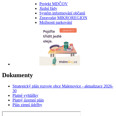
Projekt MDČOV
Jízdní řády
Systém informování občanů
Zpravodaj MIKROREGION
Možnosti parkování
Dokumenty
Strategický plán rozvoje obce Malenovice - aktualizace 2026-
30
Platné vyhlášky
Platný územní plán
Plán zimní údržby