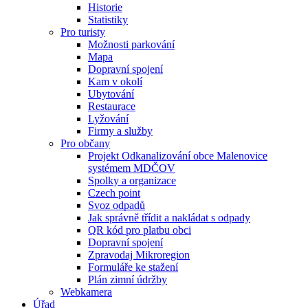
Historie
Statistiky
Pro turisty
Možnosti parkování
Mapa
Dopravní spojení
Kam v okolí
Ubytování
Restaurace
Lyžování
Firmy a služby
Pro občany
Projekt Odkanalizování obce Malenovice
systémem MDČOV
Spolky a organizace
Czech point
Svoz odpadů
Jak správně třídit a nakládat s odpady
QR kód pro platbu obci
Dopravní spojení
Zpravodaj Mikroregion
Formuláře ke stažení
Plán zimní údržby
Webkamera
Úřad