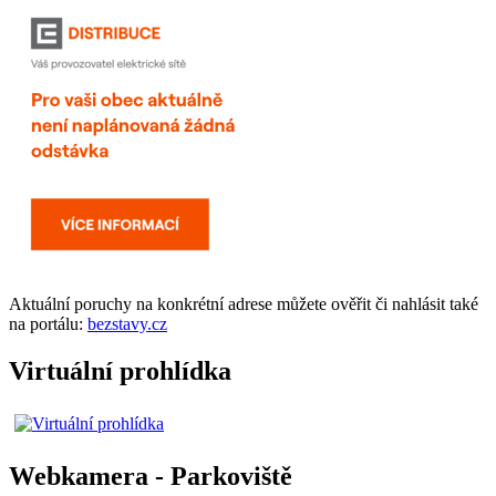
Aktuální
poruchy
na konkrétní adrese můžete ověřit či nahlásit také
na portálu:
bezstavy.cz
Virtuální prohlídka
Webkamera - Parkoviště