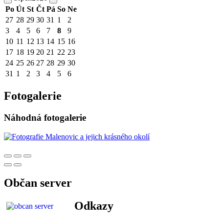
Po
Út
St
Čt
Pá
So
Ne
27
28
29
30
31
1
2
3
4
5
6
7
8
9
10
11
12
13
14
15
16
17
18
19
20
21
22
23
24
25
26
27
28
29
30
31
1
2
3
4
5
6
Fotogalerie
Náhodná fotogalerie
Občan server
Odkazy