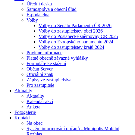
Úřední deska
Samospráva a obecní úřad
E-podatelna
Volby
Volby do Senátu Parlamentu ČR 2026
Volby do zastupitelstev obcí 2026
Volby do Poslanecké sněmovny ČR 2025
Volby do Evropského parlamentu 2024
Volby do zastupitelstev krajů 2024
Povinné informace
Platné obecně závazné vyhlášky
Formuláře ke stažení
Občan Server
Oficiální znak
Zápisy ze zastupitelstva
Pro zastupitele
Aktuality
Aktuality
Kalendář akcí
Anketa
Fotogalerie
Kontakt
Na obec
Systém informování občanů - Munipolis Mobilní
Rozhlas