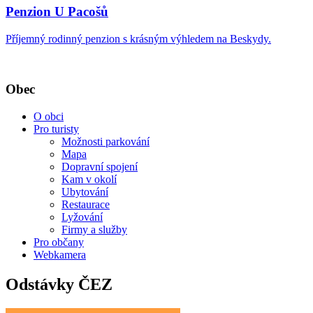
Penzion U Pacošů
Příjemný rodinný penzion s krásným výhledem na Beskydy.
Obec
O obci
Pro turisty
Možnosti parkování
Mapa
Dopravní spojení
Kam v okolí
Ubytování
Restaurace
Lyžování
Firmy a služby
Pro občany
Webkamera
Odstávky ČEZ