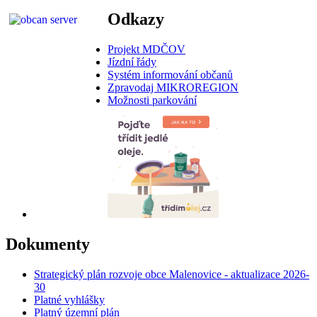
Odkazy
Projekt MDČOV
Jízdní řády
Systém informování občanů
Zpravodaj MIKROREGION
Možnosti parkování
Dokumenty
Strategický plán rozvoje obce Malenovice - aktualizace 2026-
30
Platné vyhlášky
Platný územní plán