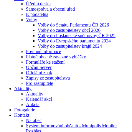
Úřední deska
Samospráva a obecní úřad
E-podatelna
Volby
Volby do Senátu Parlamentu ČR 2026
Volby do zastupitelstev obcí 2026
Volby do Poslanecké sněmovny ČR 2025
Volby do Evropského parlamentu 2024
Volby do zastupitelstev krajů 2024
Povinné informace
Platné obecně závazné vyhlášky
Formuláře ke stažení
Občan Server
Oficiální znak
Zápisy ze zastupitelstva
Pro zastupitele
Aktuality
Aktuality
Kalendář akcí
Anketa
Fotogalerie
Kontakt
Na obec
Systém informování občanů - Munipolis Mobilní
Rozhlas