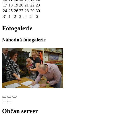
17
18
19
20
21
22
23
24
25
26
27
28
29
30
31
1
2
3
4
5
6
Fotogalerie
Náhodná fotogalerie
Občan server