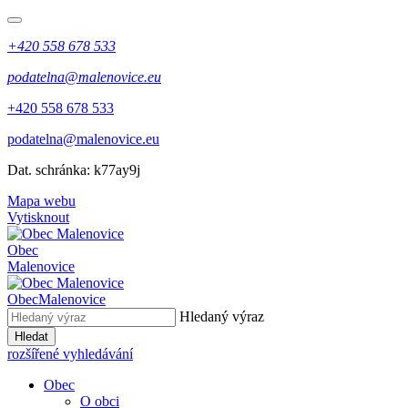
+420 558 678 533
podatelna@malenovice.eu
+420 558 678 533
podatelna@malenovice.eu
Dat. schránka: k77ay9j
Mapa webu
Vytisknout
Obec
Malenovice
Obec
Malenovice
Hledaný výraz
Hledat
rozšířené vyhledávání
Obec
O obci