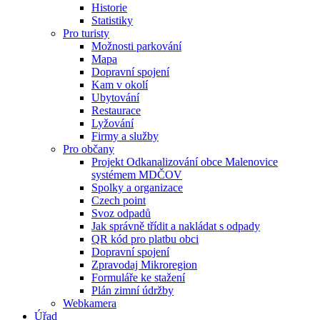
Historie
Statistiky
Pro turisty
Možnosti parkování
Mapa
Dopravní spojení
Kam v okolí
Ubytování
Restaurace
Lyžování
Firmy a služby
Pro občany
Projekt Odkanalizování obce Malenovice
systémem MDČOV
Spolky a organizace
Czech point
Svoz odpadů
Jak správně třídit a nakládat s odpady
QR kód pro platbu obci
Dopravní spojení
Zpravodaj Mikroregion
Formuláře ke stažení
Plán zimní údržby
Webkamera
Úřad